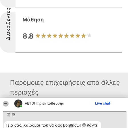
Διακριθέντες
Μάθηση
8.8
Παρόμοιες επιχειρήσεις απο άλλες
περιοχές
ΑΕΤΟΊ της εκπαίδευσης
Live chat
Διοργανωτής της
Κατάταξη
Επικοινωνία
23:55
κατάταξης
Διακριθέντες
Επικοινωνία
BEAUTIFUL COMPANY
Λίστα όλων
Μονοπρόσωπη ΙΚΕ
των
Γεια σας. Χαίρομαι που θα σας βοηθήσω! 🙂 Κάντε