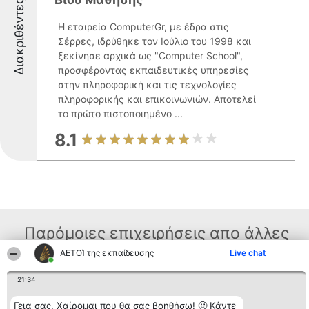
Διακριθέντες
Η εταιρεία ComputerGr, με έδρα στις
Σέρρες, ιδρύθηκε τον Ιούλιο του 1998 και
ξεκίνησε αρχικά ως "Computer School",
προσφέροντας εκπαιδευτικές υπηρεσίες
στην πληροφορική και τις τεχνολογίες
πληροφορικής και επικοινωνιών. Αποτελεί
το πρώτο πιστοποιημένο ...
8.1
Παρόμοιες επιχειρήσεις απο άλλες
περιοχές
ΑΕΤΟΊ της εκπαίδευσης
Live chat
21:34
Διοργανωτής της
Κατάταξη
Επικοινωνία
Γεια σας. Χαίρομαι που θα σας βοηθήσω! 🙂 Κάντε