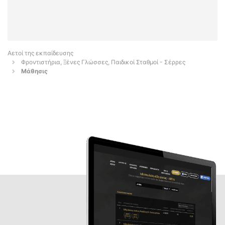
Αετοί της εκπαίδευσης
Φροντιστήρια, Ξένες Γλώσσες, Παιδικοί Σταθμοί - Σέρρες
Μάθησις