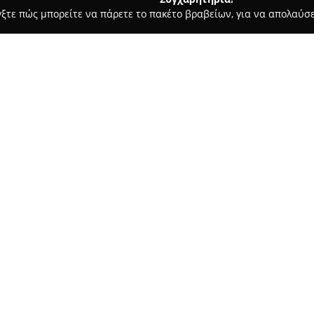
γξτε πώς μπορείτε να πάρετε το πακέτο βραβείων, για να απολαύσε
ώσσες, Παιδικοί Σταθμοί - Ναυπακτοσ
Εκπαίδευση Σκύλων Goul
ούλας Σπύρος
Σχετικά με την εταιρεία:
Η σχολή εκπαίδευσης σκύλων
λειτουργεί από το 1998 και ει
σύγχρονες εγκαταστάσεις σε 
καθαρούς και ευρύχωρους χώρο
Δείτε περισσότερα >>
διασφαλίζοντας υψηλού επιπέδ
Η βασική επιδίωξη της σχολής
αμοιβαίου σεβασμού μεταξύ σ
ανάπτυξη του δεσμού τους. Ο
και προχωρημένη υπακοή, καθ
όλα τα επίπεδα. Η Σχολή Εκπα