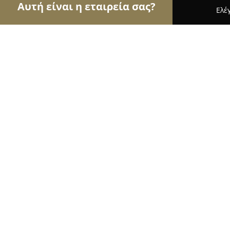
Αυτή είναι η εταιρεία σας?
Ελέ
Αετοί της εκπαίδευσης
Φροντιστήρια, Ξένες Γλ
Εκπαίδευση Σκύλων Goulasland - Γ
9.9
(78)
Ναυπακτοσ, Náfpaktos
Εμφάνιση αριθμού τηλεφώνου