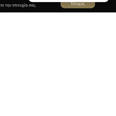
Έλεγχος
τε την επιτυχία σας.
asland - Γούλας Σπύρος
Goulasland
, η οποία βρίσκεται στη Ναύπακτο,
δικεύεται στην εκπαίδευση σκύλων. Διαθέτει
έκταση πέντε στρεμμάτων που προσφέρουν
υς φιλοξενίας σε πράσινο περιβάλλον,
ου διαμονή για τα ζώα.
 είναι η ενίσχυση της εμπιστοσύνης και του
κύλων και ιδιοκτητών, δίνοντας έμφαση στην
ι υπηρεσίες που παρέχονται καλύπτουν βασική
ώς και εκπαίδευση σε καθήκοντα προστασίας σε
ίδευσης Σκύλων Γούλας Σπύρος προσφέρει