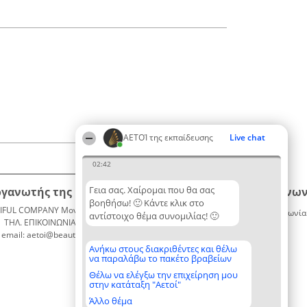
ΑΕΤΟΊ της εκπαίδευσης
Live chat
02:42
Γεια σας. Χαίρομαι που θα σας
ργανωτής της κατάταξης
Κατάταξη
Επικοινων
βοηθήσω! 🙂 Κάντε κλικ στο
IFUL COMPANY Μονοπρόσωπη ΙΚΕ
Διακριθέντες
Επικοινωνία
αντίστοιχο θέμα συνομιλίας! 🙂
ΤΗΛ. ΕΠΙΚΟΙΝΩΝΙΑΣ: 2104128019
Λίστα
email: aetoi@beautifulcompany.co
όλων των
διακριθέντων
Ανήκω στους διακριθέντες και θέλω
να παραλάβω το πακέτο βραβείων
Μεθοδολογία
Όροι &
Θέλω να ελέγξω την επιχείρηση μου
στην κατάταξη "Αετοί"
προϋποθέσεις
ΠΟΛΙΤΙΚΗ
Άλλο θέμα