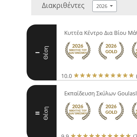
Διακριθέντες
2026
Κυττέα Κέντρο Δια Βίου Μ
Θέση
I
10.0
Εκπαίδευση Σκύλων Goulasl
Θέση
II
9.9
(