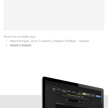
Αετοί της εκπαίδευσης
Φροντιστήρια, Ξένες Γλώσσες, Παιδικοί Σταθμοί - Περαία
Adam's School