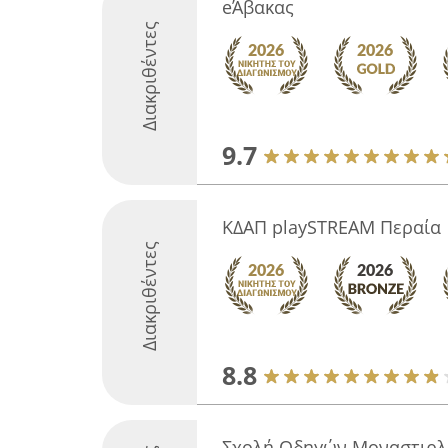
eΆβακας
Διακριθέντες
9.7
ΚΔΑΠ playSTREAM Περαία
Διακριθέντες
8.8
Σχολή Οδηγών Μοναστιρλή