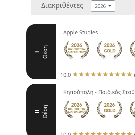
Διακριθέντες
2026
Apple Studies
Θέση
I
10.0
Κηπούπολη - Παιδικός Στα
Θέση
II
10.0