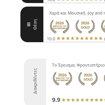
Χαρά και Μουσική -Joy and 
Θέση
III
10.0
Το Έρεισμα, Φροντιστήριο
Διακριθέντες
9.9