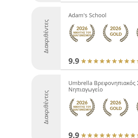
Adam's School
Διακριθέντες
9.9
Umbrella Βρεφoνηπιακός 
Νηπιαγωγείο
Διακριθέντες
9.9