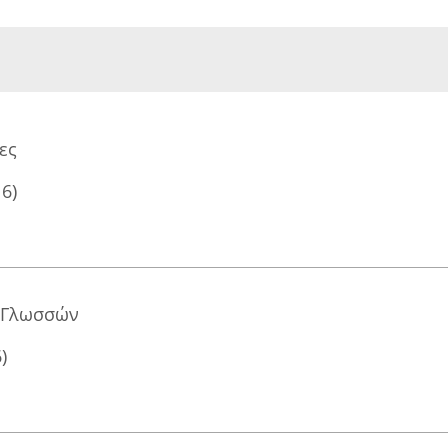
ες
16)
ν Γλωσσών
)