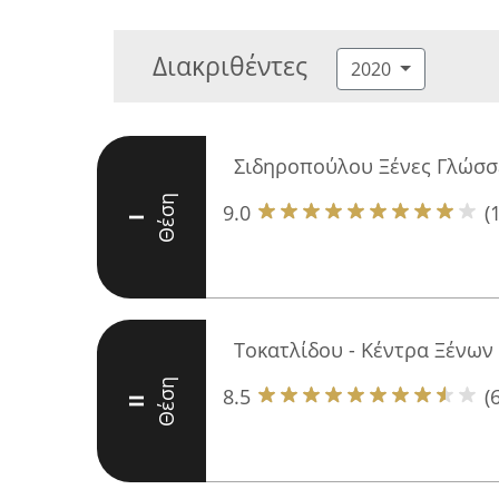
Διακριθέντες
2020
Σιδηροπούλου Ξένες Γλώσσ
Θέση
9.0
(
I
Τοκατλίδου - Κέντρα Ξένω
Θέση
8.5
(6
II