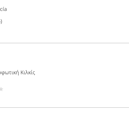
cía
)
ορφωτική Κιλκίς