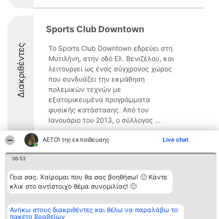
Sports Club Downtown
Διακριθέντες
Το Sports Club Downtown εδρεύει στη
Μυτιλήνη, στην οδό Ελ. Βενιζέλου, και
λειτουργεί ως ένας σύγχρονος χώρος
που συνδυάζει την εκμάθηση
πολεμικών τεχνών με
εξατομικευμένα προγράμματα
φυσικής κατάστασης. Από τον
Ιανουάριο του 2013, ο σύλλογος ...
8.6
ΑΕΤΟΊ της εκπαίδευσης
Live chat
06:53
Διοργανωτής της
Κατάταξη
Επικοινωνία
Γεια σας. Χαίρομαι που θα σας βοηθήσω! 🙂 Κάντε
κατάταξης
Διακριθέντες
Επικοινωνία
κλικ στο αντίστοιχο θέμα συνομιλίας! 🙂
BEAUTIFUL COMPANY
Λίστα όλων
Μονοπρόσωπη ΙΚΕ
των
ΤΗΛ. ΕΠΙΚΟΙΝΩΝΙΑΣ:
διακριθέντων
2104128019
Ανήκω στους διακριθέντες και θέλω να παραλάβω το
Μεθοδολογία
πακέτο βραβείων
email:
Όροι &