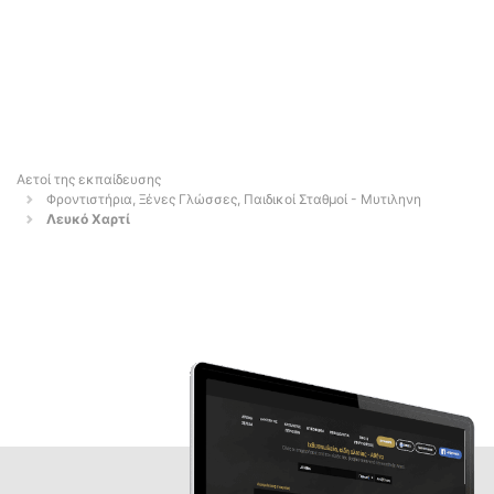
Αετοί της εκπαίδευσης
Φροντιστήρια, Ξένες Γλώσσες, Παιδικοί Σταθμοί - Μυτιληνη
Λευκό Χαρτί