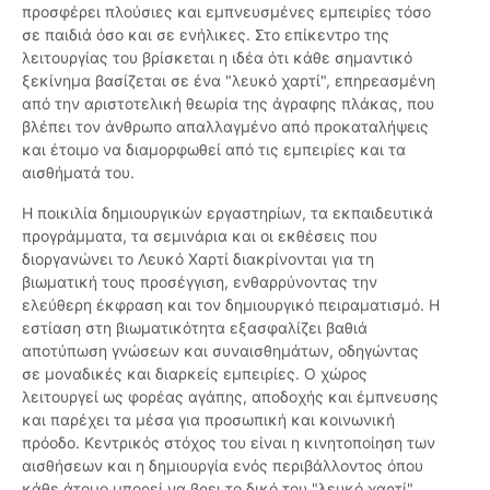
προσφέρει πλούσιες και εμπνευσμένες εμπειρίες τόσο
σε παιδιά όσο και σε ενήλικες. Στο επίκεντρο της
λειτουργίας του βρίσκεται η ιδέα ότι κάθε σημαντικό
ξεκίνημα βασίζεται σε ένα "λευκό χαρτί", επηρεασμένη
από την αριστοτελική θεωρία της άγραφης πλάκας, που
βλέπει τον άνθρωπο απαλλαγμένο από προκαταλήψεις
και έτοιμο να διαμορφωθεί από τις εμπειρίες και τα
αισθήματά του.
Η ποικιλία δημιουργικών εργαστηρίων, τα εκπαιδευτικά
προγράμματα, τα σεμινάρια και οι εκθέσεις που
διοργανώνει το Λευκό Χαρτί διακρίνονται για τη
βιωματική τους προσέγγιση, ενθαρρύνοντας την
ελεύθερη έκφραση και τον δημιουργικό πειραματισμό. Η
εστίαση στη βιωματικότητα εξασφαλίζει βαθιά
αποτύπωση γνώσεων και συναισθημάτων, οδηγώντας
σε μοναδικές και διαρκείς εμπειρίες. Ο χώρος
λειτουργεί ως φορέας αγάπης, αποδοχής και έμπνευσης
και παρέχει τα μέσα για προσωπική και κοινωνική
πρόοδο. Κεντρικός στόχος του είναι η κινητοποίηση των
αισθήσεων και η δημιουργία ενός περιβάλλοντος όπου
κάθε άτομο μπορεί να βρει το δικό του "λευκό χαρτί"