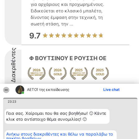
για αρχάριους και προχωρημένους.
Ειδικεύεται στο κλασικό μπαλέτο,
δίνοντας έμφαση στην τεχνική, τη
σωστή στάση, την ...
9.7
Διακριθέντες
Φ ΒΟΥΤΣΙΝΟΥ Ε ΡΟΥΣΣΗ ΟΕ
9.1
ΑΕΤΟΊ της εκπαίδευσης
Live chat
23:23
Διοργανωτής της
Κατάταξη
Επικοινωνία
Γεια σας. Χαίρομαι που θα σας βοηθήσω! 🙂 Κάντε
κατάταξης
Διακριθέντες
Επικοινωνία
κλικ στο αντίστοιχο θέμα συνομιλίας! 🙂
BEAUTIFUL COMPANY
Λίστα όλων
Μονοπρόσωπη ΙΚΕ
των
ΤΗΛ. ΕΠΙΚΟΙΝΩΝΙΑΣ:
διακριθέντων
2104128019
Ανήκω στους διακριθέντες και θέλω να παραλάβω το
Μεθοδολογία
πακέτο βραβείων
email:
Όροι &