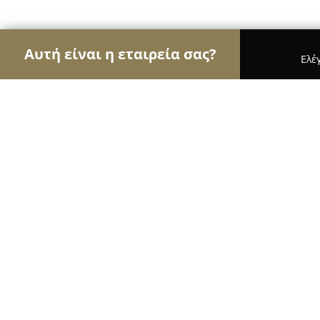
Αυτή είναι η εταιρεία σας?
Ελέ
Αετοί της εκπαίδευσης
Φροντιστήρια, Ξένες Γλώ
DACS
8.8
(15)
Αθήνα, Galátsion
Εμφάνιση αριθμού τηλεφώνου