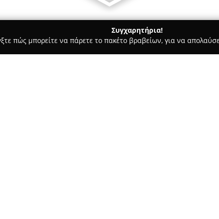
Συγχαρητήρια!
γξτε πώς μπορείτε να πάρετε το πακέτο βραβείων, για να απολαύσε
σσες, Παιδικοί Σταθμοί - Αθήνα
DACS
Σχετικά με την εταιρεία:
Το εκπαιδευτικό κέντρο
DACS
,
λειτουργία του το 1996 και αν
στον τομέα της εκπαίδευσης ν
χώρο, διαδραματίζει σημαντικ
ανήλικων όσο και ενηλίκων, με
σύγχρονη ψηφιακή πραγματικ
Το κέντρο προσφέρει μια ποι