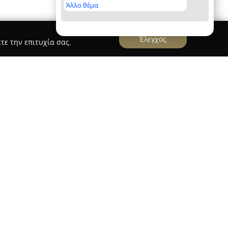
Άλλο θέμα
Έλεγχος
τε την επιτυχία σας.
 που έχει την έδρα του στο Γαλάτσι, ξεκίνησε τη
έδειξε τον εαυτό του ως καινοτόμος παράγοντας
έων τεχνολογιών. Με πολυετή παρουσία στον
ό ρόλο στην εξοικείωση διαδοχικών γενεών, τόσο
 το περιβάλλον των υπολογιστών και τη
ότητα.
κιλία σύγχρονων μαθημάτων που καλύπτουν