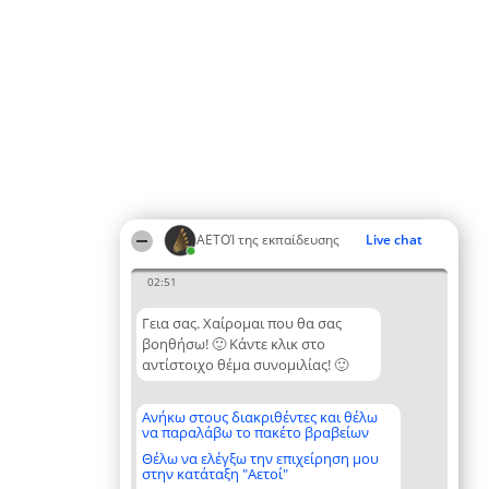
ΑΕΤΟΊ της εκπαίδευσης
Live chat
02:51
Γεια σας. Χαίρομαι που θα σας
βοηθήσω! 🙂 Κάντε κλικ στο
αντίστοιχο θέμα συνομιλίας! 🙂
Ανήκω στους διακριθέντες και θέλω
να παραλάβω το πακέτο βραβείων
Θέλω να ελέγξω την επιχείρηση μου
στην κατάταξη "Αετοί"