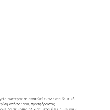
γείο "Αστεράκια" αποτελεί έναν εκπαιδευτικό
ερίνη από το 1990, προσφέροντας
οντίδα σε νήπια ηλικίας μεταξύ 8 μηνών και 6