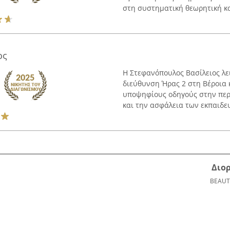
στη συστηματική θεωρητική και
ος
Η Στεφανόπουλος Βασίλειος λε
διεύθυνση Ήρας 2 στη Βέροια κ
υποψηφίους οδηγούς στην περι
και την ασφάλεια των εκπαιδευ
Διο
BEAUT