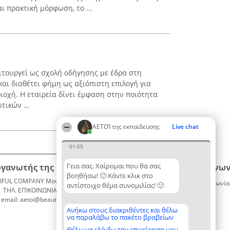
 πρακτική μόρφωση, το ...
ιτουργεί ως σχολή οδήγησης με έδρα στη
αι διαθέτει φήμη ως αξιόπιστη επιλογή για
οχή. Η εταιρεία δίνει έμφαση στην ποιότητα
τικών ...
ΑΕΤΟΊ της εκπαίδευσης
Live chat
01:55
Γεια σας. Χαίρομαι που θα σας
ργανωτής της κατάταξης
Κατάταξη
Επικοινων
βοηθήσω! 🙂 Κάντε κλικ στο
IFUL COMPANY Μονοπρόσωπη ΙΚΕ
Διακριθέντες
Επικοινωνία
αντίστοιχο θέμα συνομιλίας! 🙂
ΤΗΛ. ΕΠΙΚΟΙΝΩΝΙΑΣ: 2104128019
Λίστα
email: aetoi@beautifulcompany.co
όλων των
διακριθέντων
Ανήκω στους διακριθέντες και θέλω
να παραλάβω το πακέτο βραβείων
Μεθοδολογία
Όροι &
Θέλω να ελέγξω την επιχείρηση μου