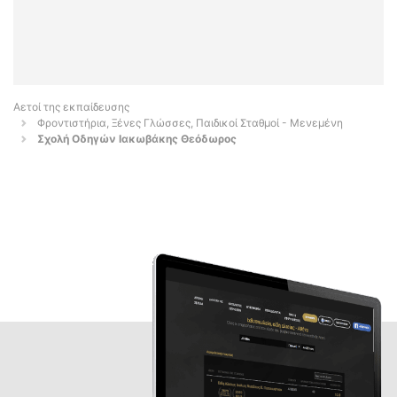
Αετοί της εκπαίδευσης
Φροντιστήρια, Ξένες Γλώσσες, Παιδικοί Σταθμοί - Μενεμένη
Σχολή Οδηγών Ιακωβάκης Θεόδωρος