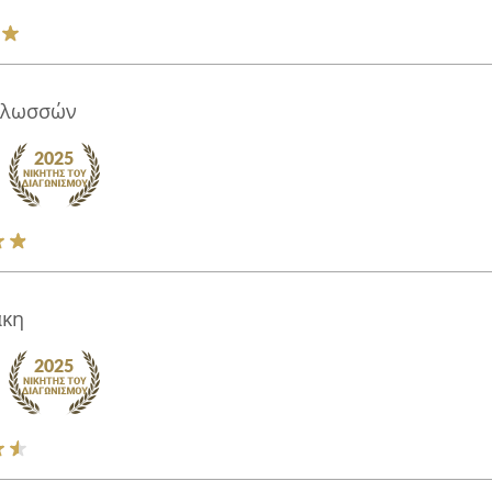
 Γλωσσών
άκη