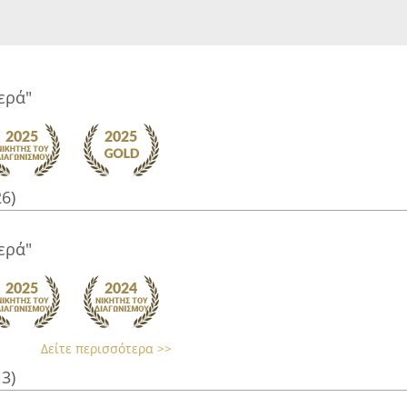
ερά"
26)
ερά"
Δείτε περισσότερα >>
13)