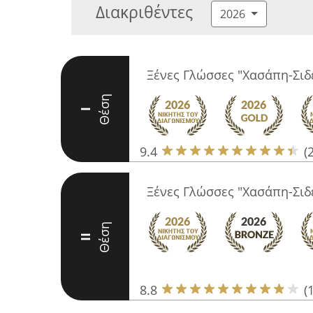
Διακριθέντες
2026
Ξένες Γλώσσες "Χασάπη-Σιδ
Θέση
I
9.4
(
Ξένες Γλώσσες "Χασάπη-Σιδ
Θέση
II
8.8
(