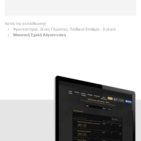
Αετοί της εκπαίδευσης
Φροντιστήρια, Ξένες Γλώσσες, Παιδικοί Σταθμοί - Συκιεσ
Μουσική Σχολή Αλγιαννάκη