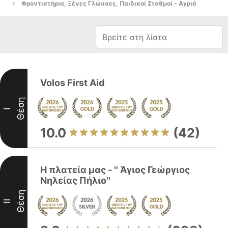
Φροντιστήρια, Ξένες Γλώσσες, Παιδικοί Σταθμοί - Αγριά
Volos First Aid
Θέση
I
10.0
(42)
Η πλατεία μας - '' Άγιος Γεώργιος
Νηλείας Πήλιο''
Θέση
II