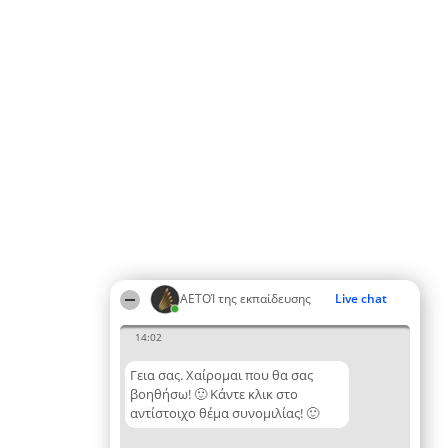
ΑΕΤΟΊ της εκπαίδευσης
Live chat
14:02
Γεια σας. Χαίρομαι που θα σας
βοηθήσω! 🙂 Κάντε κλικ στο
αντίστοιχο θέμα συνομιλίας! 🙂