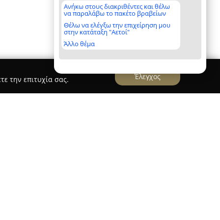
Ανήκω στους διακριθέντες και θέλω
να παραλάβω το πακέτο βραβείων
Θέλω να ελέγξω την επιχείρηση μου
στην κατάταξη "Αετοί"
Άλλο θέμα
Έλεγχος
τε την επιτυχία σας.
ία Κλασσικής Ομοιοπαθητικής
κής Ομοιοπαθητικής
, με έδρα την Αλόννησο,
αιδευτικό ίδρυμα που ειδικεύεται αποκλειστικά
 Ομοιοπαθητικής. Η ίδρυσή της το 1995 από τον
 οποίος τιμήθηκε με το Βραβείο Ορθής