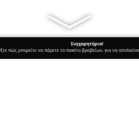
Συγχαρητήρια!
γξτε πώς μπορείτε να πάρετε το πακέτο βραβείων, για να απολαύσε
ώσσες, Παιδικοί Σταθμοί - περιοχή Μαγνησίας
Διεθνής Ακαδημ
οπαθητικής
Σχετικά με την εταιρεία:
Η
Διεθνής Ακαδημία Κλασσι
αναγνωρίζεται διεθνώς ως εκπ
στη διδασκαλία της Κλασσικής
Καθηγητή Γεώργιο Βυθούλκα, ο