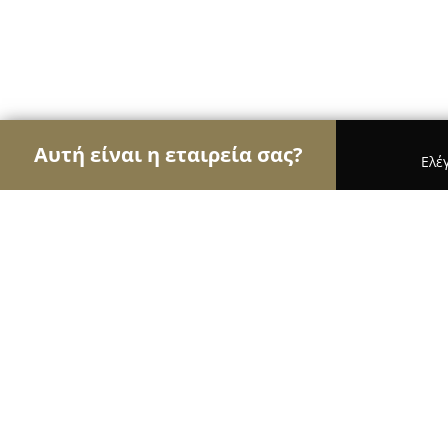
Αυτή είναι η εταιρεία σας?
Ελέ
Αετοί της εκπαίδευσης
Φροντιστήρια, Ξένες Γλ
Διεθνής Ακαδημία Κλασσικής Ομοι
8.7
(29)