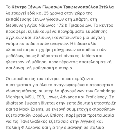
Το
Κέντρο Ξένων Γλωσσών Τρυφωνοπούλου Στέλλα
λειτουργεί εδώ και 25 χρόνια στον χώρο της
εκπαίδευσης ξένων γλωσσών στη Σπάρτη, στη
διεύθυνση Αγίου Νίκωνος 172 & Τριακοσίων. Το κέντρο
προσφέρει εξειδικευμένα προγράμματα εκμάθησης
αγγλικών και ιταλικών, ικανοποιώντας μια μεγάλη
γκάμα εκπαιδευτικών αναγκών. Η διδασκαλία
υλοποιείται με τη χρήση σύγχρονων εκπαιδευτικών
μεθόδων, όπως διαδραστικοί πίνακες, tablets και
ηλεκτρονική μάθηση, προσφέροντας αποτελεσματική
και δυναμική μαθησιακή εμπειρία.
Οι σπουδαστές του κέντρου προετοιμάζονται
συστηματικά για όλα τα αναγνωρισμένα πιστοποιητικά
γλωσσομάθειας, συμπεριλαμβανομένων των Cambridge,
Michigan, MSU, ESB, Lower, Advance και Proficiency. Σε
ιδιαίτερη έμφαση δίνεται στην εκπαιδευτική υποστήριξη
και τα Mock Exams, με ενεργή συμμετοχή εκπροσώπων
εξεταστικών φορέων. Επίσης, παρέχεται προετοιμασία
για τις Πανελλαδικές εξετάσεις στην Αγγλική και
Ιταλική Φιλολογία και για την εισαγωγή σε ιταλικά