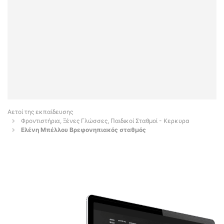
Αετοί της εκπαίδευσης
Φροντιστήρια, Ξένες Γλώσσες, Παιδικοί Σταθμοί - Κερκυρα
Ελένη Μπέλλου Βρεφονηπιακός σταθμός