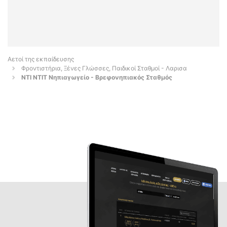
Αετοί της εκπαίδευσης
Φροντιστήρια, Ξένες Γλώσσες, Παιδικοί Σταθμοί - Λαρισα
ΝΤΙ ΝΤΙΤ Νηπιαγωγείο - Βρεφονηπιακός Σταθμός