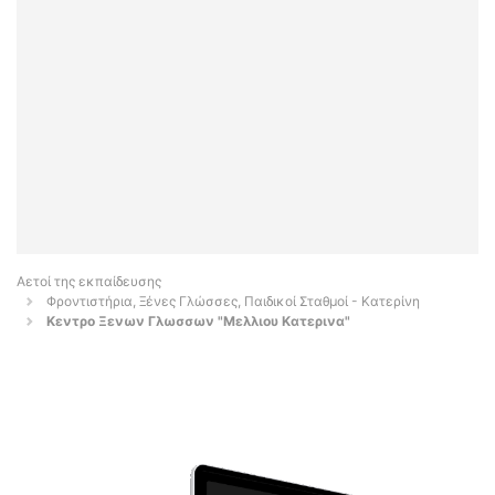
Αετοί της εκπαίδευσης
Φροντιστήρια, Ξένες Γλώσσες, Παιδικοί Σταθμοί - Κατερίνη
Κεντρο Ξενων Γλωσσων "Μελλιου Κατερινα"