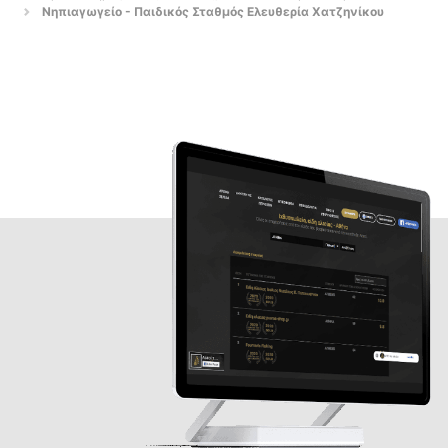
Νηπιαγωγείο - Παιδικός Σταθμός Ελευθερία Χατζηνίκου