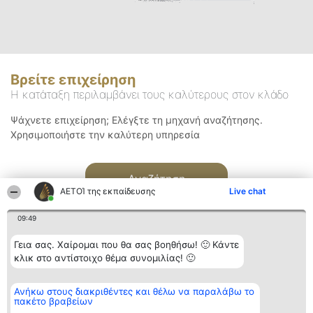
Βρείτε επιχείρηση
Η κατάταξη περιλαμβάνει τους καλύτερους στον κλάδο
Ψάχνετε επιχείρηση; Ελέγξτε τη μηχανή αναζήτησης.
Χρησιμοποιήστε την καλύτερη υπηρεσία
Αναζήτηση
ΑΕΤΟΊ της εκπαίδευσης
Live chat
09:49
Γεια σας. Χαίρομαι που θα σας βοηθήσω! 🙂 Κάντε
κλικ στο αντίστοιχο θέμα συνομιλίας! 🙂
Διοργανωτής της
Κατάταξη
Επικοινωνία
Ανήκω στους διακριθέντες και θέλω να παραλάβω το
κατάταξης
Διακριθέντες
Επικοινωνία
πακέτο βραβείων
BEAUTIFUL COMPANY
Λίστα όλων
Μονοπρόσωπη ΙΚΕ
των