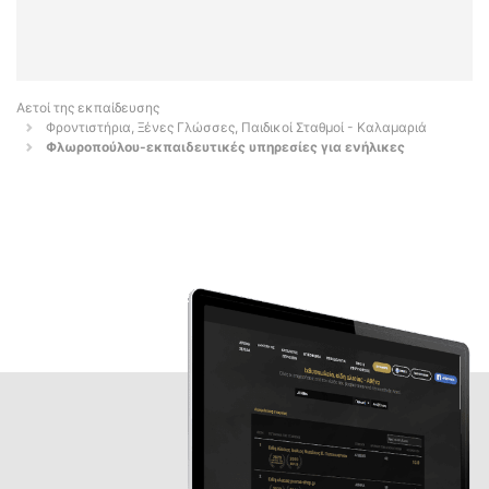
Αετοί της εκπαίδευσης
Φροντιστήρια, Ξένες Γλώσσες, Παιδικοί Σταθμοί - Καλαμαριά
Φλωροπούλου-εκπαιδευτικές υπηρεσίες για ενήλικες