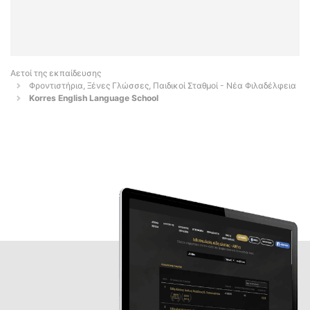
Αετοί της εκπαίδευσης
Φροντιστήρια, Ξένες Γλώσσες, Παιδικοί Σταθμοί - Νέα Φιλαδέλφεια
Korres English Language School