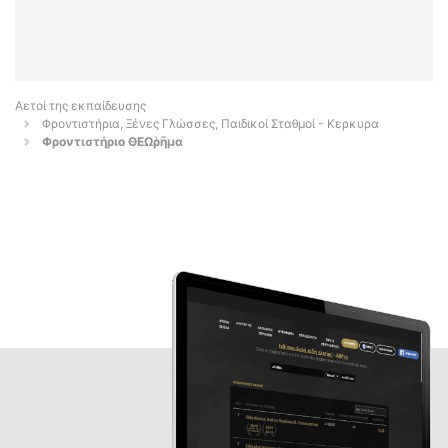
Αετοί της εκπαίδευσης
Φροντιστήρια, Ξένες Γλώσσες, Παιδικοί Σταθμοί - Κερκυρα
Φροντιστήριο ΘΕΩῥῆμα