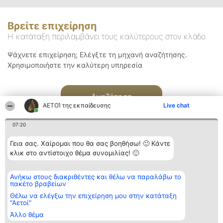
Βρείτε επιχείρηση
Η κατάταξη περιλαμβάνει τους καλύτερους στον κλάδο
Ψάχνετε επιχείρηση; Ελέγξτε τη μηχανή αναζήτησης.
Χρησιμοποιήστε την καλύτερη υπηρεσία
Αναζήτηση
ΑΕΤΟΊ της εκπαίδευσης
Live chat
07:20
Γεια σας. Χαίρομαι που θα σας βοηθήσω! 🙂 Κάντε
κλικ στο αντίστοιχο θέμα συνομιλίας! 🙂
Διοργανωτής της
Κατάταξη
Επικοινωνία
Ανήκω στους διακριθέντες και θέλω να παραλάβω το
κατάταξης
Διακριθέντες
Επικοινωνία
πακέτο βραβείων
BEAUTIFUL COMPANY
Λίστα όλων
Μονοπρόσωπη ΙΚΕ
των
Θέλω να ελέγξω την επιχείρηση μου στην κατάταξη
ΤΗΛ. ΕΠΙΚΟΙΝΩΝΙΑΣ:
διακριθέντων
"Αετοί"
2104128019
Μεθοδολογία
Άλλο θέμα
email:
Όροι &
aetoi@beautifulcompany.co
προϋποθέσεις