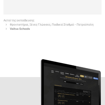
Αετοί της εκπαίδευσης
Φροντιστήρια, Ξένες Γλώσσες, Παιδικοί Σταθμοί - Πετρούπολη
Vaitsa Schools