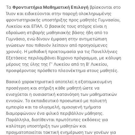
Τα
Φροντιστήρια Μαθηματική Επιλογή
βρίσκονται στο
Ίλιον και ειδικεύονται στην παροχή ολοκληρωμένης
φροντιστηριακής υποστήριξης προς μαθητές Γυμνασίου,
Λυκείου και ΕΠΑΛ. Ο βασικός τους στόχος είναι η
εδραίωση στιβαρής μαθησιακής βάσης ήδη από το
Γυμνάσιο, ενώ δίνουν έμφαση στην αντιμετώπιση
γνώσεων που πιθανόν λείπουν από προηγούμενες
χρονιές. Η μεθοδική προετοιμασία για τις Πανελλήνιες
Εξετάσεις περιλαμβάνει δίχρονο πρόγραμμα, με κάλυψη
μέρους της ύλης της Γ’ Λυκείου από τη Β’ Λυκείου,
προσφέροντας πρόσθετο πλεονέκτημα στους μαθητές.
Βασικό χαρακτηριστικό αποτελεί η εξατομικευμένη
προσέγγιση και στήριξη κάθε μαθητή ώστε να
ενισχύεται η ουσιαστική κατανόηση των μαθηματικών
εννοιών. Το εκπαιδευτικό προσωπικό με πολυετή
εμπειρία και τα ολιγομελή, ομοιογενή τμήματα
διαμορφώνουν ένα φιλικό περιβάλλον μάθησης.
Παράλληλα, διατίθενται πρωτότυπες εκδόσεις για
καλύτερη υποστήριξη των μαθητών και
πραγματοποιείται τακτική ενημέρωση των γονέων για