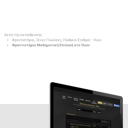
Αετοί της εκπαίδευσης
Φροντιστήρια, Ξένες Γλώσσες, Παιδικοί Σταθμοί - Ίλιον
Φροντιστήρια Μαθηματική Επιλογή στο Ίλιον