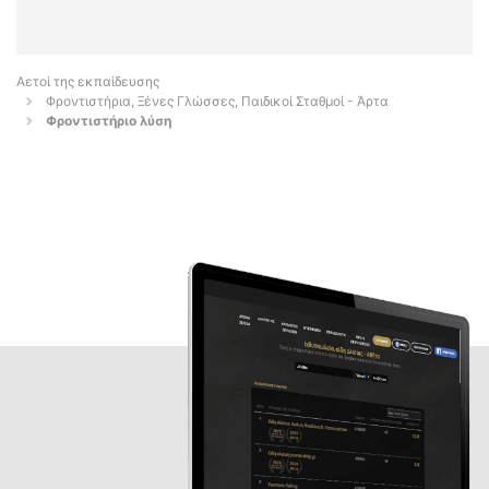
Αετοί της εκπαίδευσης
Φροντιστήρια, Ξένες Γλώσσες, Παιδικοί Σταθμοί - Άρτα
Φροντιστήριο λύση