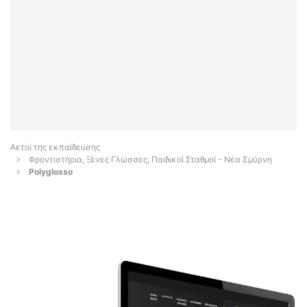
Αετοί της εκπαίδευσης
Φροντιστήρια, Ξένες Γλώσσες, Παιδικοί Σταθμοί - Νέα Σμύρνη
Polyglosso