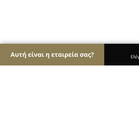
Αυτή είναι η εταιρεία σας?
Ελέ
Αετοί της εκπαίδευσης
Φροντιστήρια, Ξένες Γλώ
Horizons Language School