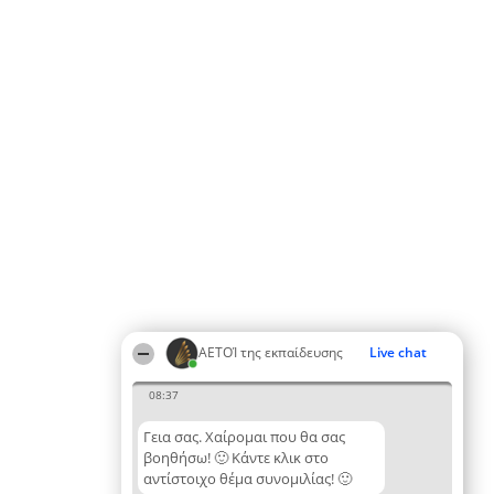
ΑΕΤΟΊ της εκπαίδευσης
Live chat
08:37
Γεια σας. Χαίρομαι που θα σας
βοηθήσω! 🙂 Κάντε κλικ στο
αντίστοιχο θέμα συνομιλίας! 🙂