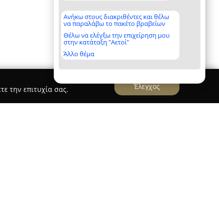
Ανήκω στους διακριθέντες και θέλω
να παραλάβω το πακέτο βραβείων
Θέλω να ελέγξω την επιχείρηση μου
στην κατάταξη "Αετοί"
Άλλο θέμα
Έλεγχος
τε την επιτυχία σας.
ons Language School
εδρεύει στην Πλατεία
ιο, και προσφέρει μια ολοκληρωμένη μέθοδο
 τεχνολογικών δεξιοτήτων. Με πολυετή