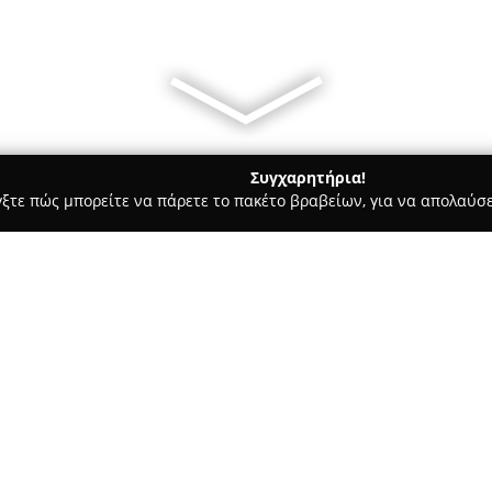
Συγχαρητήρια!
γξτε πώς μπορείτε να πάρετε το πακέτο βραβείων, για να απολαύσε
σσες, Παιδικοί Σταθμοί - Ηράκλειο
Horizons Language School
Σχετικά με την εταιρεία:
Το Εκπαιδευτικό Κέντρο
Horiz
Γιαννετάκη 5, στο Νέο Ηράκλε
εκμάθησης ξένων γλωσσών και