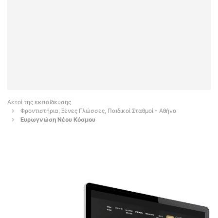
Αετοί της εκπαίδευσης
Φροντιστήρια, Ξένες Γλώσσες, Παιδικοί Σταθμοί - Αθήνα
Ευρωγνώση Νέου Κόσμου