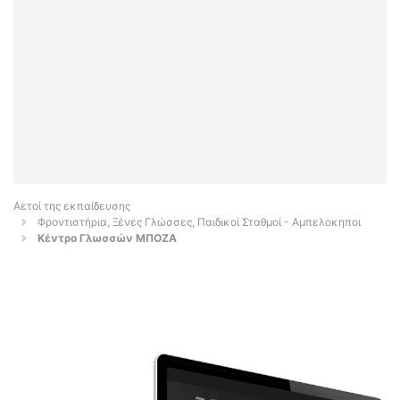
Αετοί της εκπαίδευσης
Φροντιστήρια, Ξένες Γλώσσες, Παιδικοί Σταθμοί - Αμπελοκηποι
Κέντρο Γλωσσών ΜΠΟΖΑ