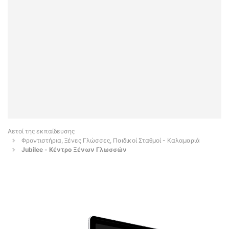
Αετοί της εκπαίδευσης
Φροντιστήρια, Ξένες Γλώσσες, Παιδικοί Σταθμοί - Καλαμαριά
Jubilee - Κέντρο Ξένων Γλωσσών