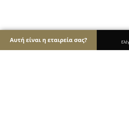
Αυτή είναι η εταιρεία σας?
Ελέ
Αετοί της εκπαίδευσης
Φροντιστήρια, Ξένες Γλ
Ευρωγνώση Μοσχάτου - Eurognosi