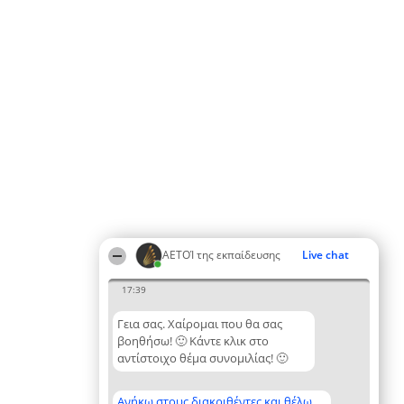
ΑΕΤΟΊ της εκπαίδευσης
Live chat
17:39
Γεια σας. Χαίρομαι που θα σας
βοηθήσω! 🙂 Κάντε κλικ στο
αντίστοιχο θέμα συνομιλίας! 🙂
Ανήκω στους διακριθέντες και θέλω