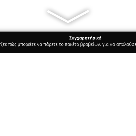
Συγχαρητήρια!
γξτε πώς μπορείτε να πάρετε το πακέτο βραβείων, για να απολαύσε
ώσσες, Παιδικοί Σταθμοί - Μοσχάτο
Ευρωγνώση Μοσχάτου - Eu
 Moschato
Σχετικά με την εταιρεία:
Η
Ευρωγνώση Μοσχάτου
χαρα
κέντρο στο Μοσχάτο, με μακρό
υψηλής ποιότητας. Το κέντρο
μαθημάτων ξένων γλωσσών και 
Δείτε περισσότερα >>
ώστε να καλύπτουν τις σύγχρον