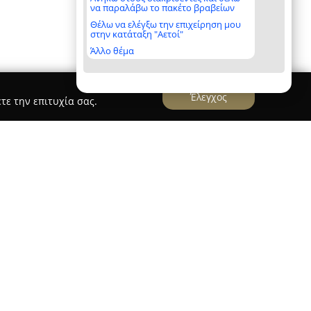
να παραλάβω το πακέτο βραβείων
Θέλω να ελέγξω την επιχείρηση μου
στην κατάταξη "Αετοί"
Άλλο θέμα
Έλεγχος
τε την επιτυχία σας.
rognosi Moschato
κτηρίζεται ως ένα αναγνωρισμένο εκπαιδευτικό
χρονη παρουσία στον τομέα της εκπαίδευσης
 επικεντρώνεται στην προσφορά ολοκληρωμένων
πληροφορικής, που έχουν σχεδιαστεί ειδικά
ες ανάγκες μάθησης. Διαθέτει ευέλικτα και