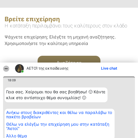
Βρείτε επιχείρηση
Η κατάταξη περιλαμβάνει τους καλύτερους στον κλάδο
Ψάχνετε επιχείρηση; Ελέγξτε τη μηχανή αναζήτησης.
Χρησιμοποιήστε την καλύτερη υπηρεσία
Αναζήτηση
ΑΕΤΟΊ της εκπαίδευσης
Live chat
18:09
Γεια σας. Χαίρομαι που θα σας βοηθήσω! 🙂 Κάντε
κλικ στο αντίστοιχο θέμα συνομιλίας! 🙂
Διοργανωτής της
Κατάταξη
Επικοινωνία
Ανήκω στους διακριθέντες και θέλω να παραλάβω το
κατάταξης
Διακριθέντες
Επικοινωνία
πακέτο βραβείων
BEAUTIFUL COMPANY
Λίστα όλων
Μονοπρόσωπη ΙΚΕ
των
Θέλω να ελέγξω την επιχείρηση μου στην κατάταξη
ΤΗΛ. ΕΠΙΚΟΙΝΩΝΙΑΣ:
διακριθέντων
"Αετοί"
2104128019
Μεθοδολογία
Άλλο θέμα
email:
Όροι &