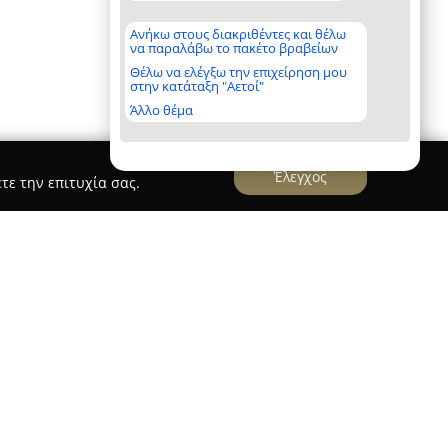
Ανήκω στους διακριθέντες και θέλω
να παραλάβω το πακέτο βραβείων
Θέλω να ελέγξω την επιχείρηση μου
στην κατάταξη "Αετοί"
Άλλο θέμα
Έλεγχος
τε την επιτυχία σας.
ορμπαλή - Μουρίκης" Χολαργού
ορμπαλή-Μουρίκης
που βρίσκεται στον Χολαργό,
δευτικό χώρο από το 1976, διατηρώντας
ως φορέας γλωσσικής εκπαίδευσης στα βόρεια