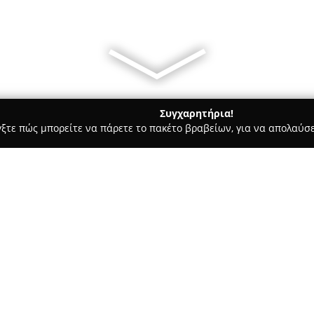
Συγχαρητήρια!
γξτε πώς μπορείτε να πάρετε το πακέτο βραβείων, για να απολαύσε
σσες, Παιδικοί Σταθμοί - Χολαργός
Κέντρο Ξένων Γλωσσών "Ζ
- Μουρίκης"
Σχετικά με την εταιρεία:
Το
Κέντρο Ξένων Γλωσσών Ζ
δραστηριοποιείται στον εκπαι
διαχρονικά την παρουσία του 