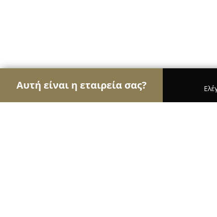
Αυτή είναι η εταιρεία σας?
Ελέ
Αετοί της εκπαίδευσης
Φροντιστήρια, Ξένες Γλώ
Κέντρο Ξένων Γλωσσών "Ζορμπαλή 
Χολαργού