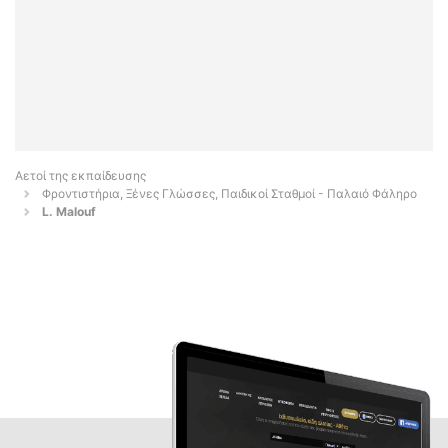
Αετοί της εκπαίδευσης
Φροντιστήρια, Ξένες Γλώσσες, Παιδικοί Σταθμοί - Παλαιό Φάληρο
L. Malouf