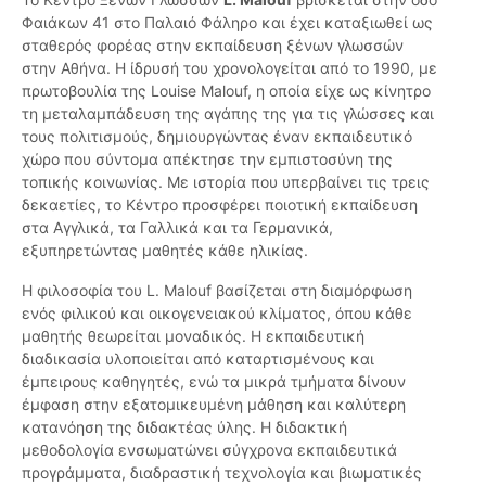
Φαιάκων 41 στο Παλαιό Φάληρο και έχει καταξιωθεί ως
σταθερός φορέας στην εκπαίδευση ξένων γλωσσών
στην Αθήνα. Η ίδρυσή του χρονολογείται από το 1990, με
πρωτοβουλία της Louise Malouf, η οποία είχε ως κίνητρο
τη μεταλαμπάδευση της αγάπης της για τις γλώσσες και
τους πολιτισμούς, δημιουργώντας έναν εκπαιδευτικό
χώρο που σύντομα απέκτησε την εμπιστοσύνη της
τοπικής κοινωνίας. Με ιστορία που υπερβαίνει τις τρεις
δεκαετίες, το Κέντρο προσφέρει ποιοτική εκπαίδευση
στα Αγγλικά, τα Γαλλικά και τα Γερμανικά,
εξυπηρετώντας μαθητές κάθε ηλικίας.
Η φιλοσοφία του L. Malouf βασίζεται στη διαμόρφωση
ενός φιλικού και οικογενειακού κλίματος, όπου κάθε
μαθητής θεωρείται μοναδικός. Η εκπαιδευτική
διαδικασία υλοποιείται από καταρτισμένους και
έμπειρους καθηγητές, ενώ τα μικρά τμήματα δίνουν
έμφαση στην εξατομικευμένη μάθηση και καλύτερη
κατανόηση της διδακτέας ύλης. Η διδακτική
μεθοδολογία ενσωματώνει σύγχρονα εκπαιδευτικά
προγράμματα, διαδραστική τεχνολογία και βιωματικές