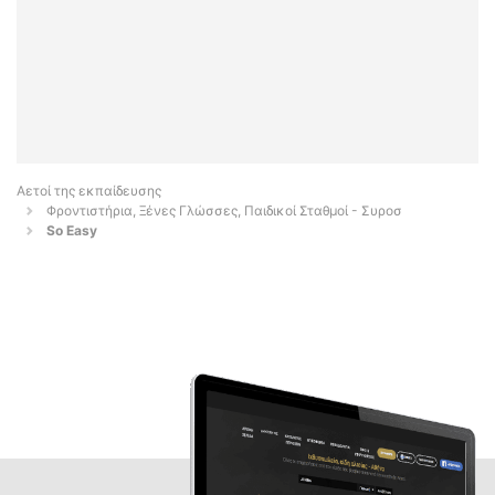
Αετοί της εκπαίδευσης
Φροντιστήρια, Ξένες Γλώσσες, Παιδικοί Σταθμοί - Συροσ
So Easy