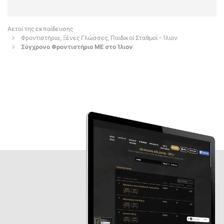
Αετοί της εκπαίδευσης
Φροντιστήρια, Ξένες Γλώσσες, Παιδικοί Σταθμοί - Ίλιον
Σύγχρονο Φροντιστήριο ΜΕ στο Ίλιον