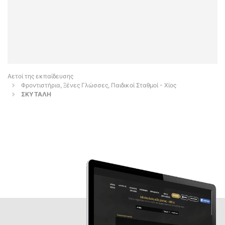
Αετοί της εκπαίδευσης
Φροντιστήρια, Ξένες Γλώσσες, Παιδικοί Σταθμοί - Χίος
ΣΚΥΤΑΛΗ