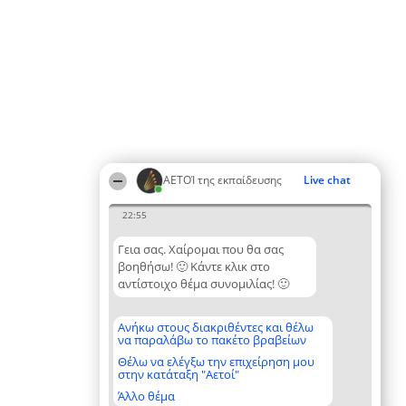
ΑΕΤΟΊ της εκπαίδευσης
Live chat
22:55
Γεια σας. Χαίρομαι που θα σας
βοηθήσω! 🙂 Κάντε κλικ στο
αντίστοιχο θέμα συνομιλίας! 🙂
Ανήκω στους διακριθέντες και θέλω
να παραλάβω το πακέτο βραβείων
Θέλω να ελέγξω την επιχείρηση μου
στην κατάταξη "Αετοί"
Άλλο θέμα