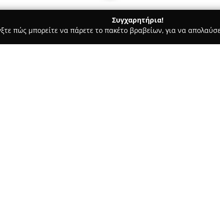
Συγχαρητήρια!
γξτε πώς μπορείτε να πάρετε το πακέτο βραβείων, για να απολαύσε
ώσσες, Παιδικοί Σταθμοί - Αγία Παρασκευή
Σχολή Σχεδίου Σαρ
Σχετικά με την εταιρεία:
Η
Σχολή Σχεδίου Σαρρής
έχει
Αγία Παρασκευή και εξειδικεύ
Το κέντρο αυτό παρέχει ολοκλ
και για φοιτητές που επιδιώκο
των Καλών Τεχνών, της Αρχιτε
α Παρασκευή
Το εκπαιδευτικό πρόγραμμα π
σχεδίου, ζωγραφικής, καθώς κ
ηλεκτρονικών υπολογιστών, κα