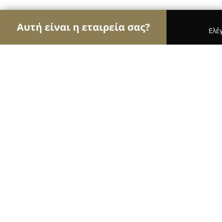
Αυτή είναι η εταιρεία σας?
Ελέ
Αετοί της εκπαίδευσης
Φροντιστήρια, Ξένες Γλ
Σχολή Σχεδίου Σαρρής
10
(116)
Αγία Παρασκευή, Λεωφόρος Μεσογείων 414, Αγί
Εμφάνιση αριθμού τηλεφώνου