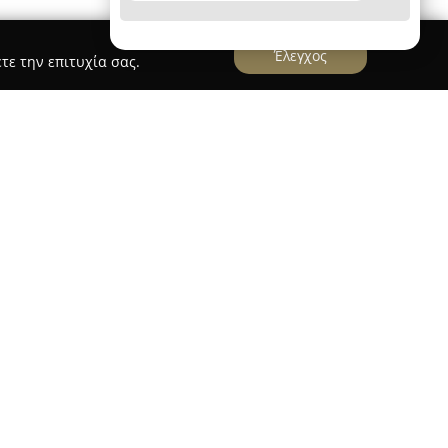
Έλεγχος
τε την επιτυχία σας.
ρής
 την έδρα της στη Λεωφόρο Μεσογείων 414 στην
εται στην εκπαίδευση σχεδίου και ζωγραφικής.
ηρωμένη προετοιμασία τόσο για υποψήφιους όσο
υν την είσοδο σε Ανώτατες Σχολές, όπως αυτές
κτονικής και των Πολιτικών Μηχανικών.
εριλαμβάνει μαθήματα ελεύθερου και γραμμικού
αι διδασκαλία σχεδιασμού με τη χρήση
λύπτοντας εφαρμογές όπως το Autocad και το