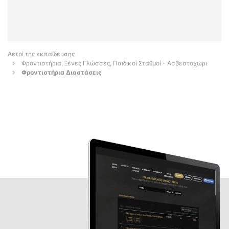
Αετοί της εκπαίδευσης
Φροντιστήρια, Ξένες Γλώσσες, Παιδικοί Σταθμοί - Ασβεστοχωρι
Φροντιστήρια Διαστάσεις