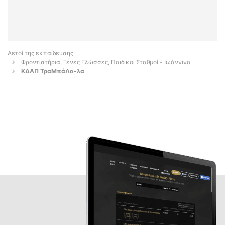
Αετοί της εκπαίδευσης
Φροντιστήρια, Ξένες Γλώσσες, Παιδικοί Σταθμοί - Ιωάννινα
ΚΔΑΠ ΤραΜπάΛα-λα