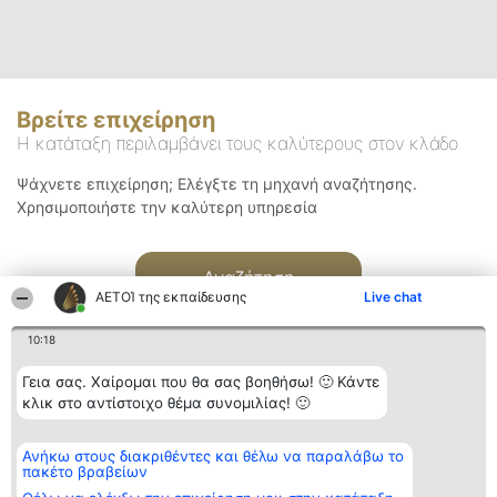
Βρείτε επιχείρηση
Η κατάταξη περιλαμβάνει τους καλύτερους στον κλάδο
Ψάχνετε επιχείρηση; Ελέγξτε τη μηχανή αναζήτησης.
Χρησιμοποιήστε την καλύτερη υπηρεσία
Αναζήτηση
ΑΕΤΟΊ της εκπαίδευσης
Live chat
10:18
Γεια σας. Χαίρομαι που θα σας βοηθήσω! 🙂 Κάντε
κλικ στο αντίστοιχο θέμα συνομιλίας! 🙂
Διοργανωτής της
Κατάταξη
Επικοινωνία
Ανήκω στους διακριθέντες και θέλω να παραλάβω το
κατάταξης
Διακριθέντες
Επικοινωνία
πακέτο βραβείων
BEAUTIFUL COMPANY
Λίστα όλων
Μονοπρόσωπη ΙΚΕ
των