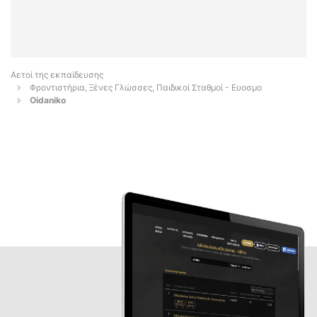
Αετοί της εκπαίδευσης
Φροντιστήρια, Ξένες Γλώσσες, Παιδικοί Σταθμοί - Ευοσμο
Oidaniko