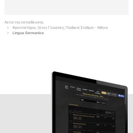
Αετοί της εκπαίδευσης
Φροντιστήρια, Ξένες Γλώσσες, Παιδικοί Σταθμοί - Αθήνα
Lingua Germanica