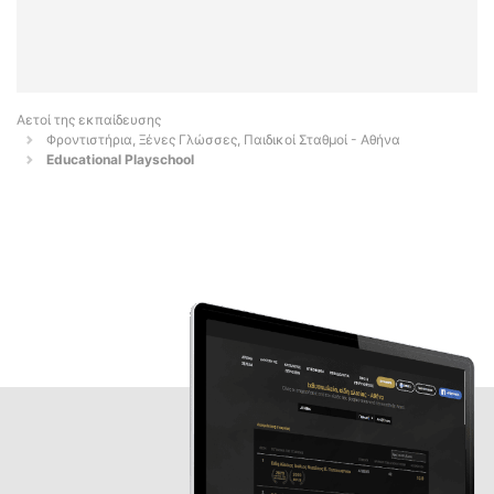
Αετοί της εκπαίδευσης
Φροντιστήρια, Ξένες Γλώσσες, Παιδικοί Σταθμοί - Αθήνα
Educational Playschool