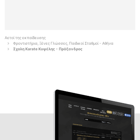
Αετοί της εκπαίδευσης
Φροντιστήρια, Ξένες Γλώσσες, Παιδικοί Σταθμοί - Αθήνα
Σχολη Karate Kυψέλης - Πράξανδρος